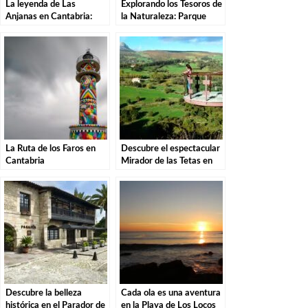
La leyenda de Las
Explorando los Tesoros de
Anjanas en Cantabria:
la Naturaleza: Parque
Descubre la magia de
Natural de las Sequías del
estas misteriosas
Nansa en Tudanca.
criaturas
La Ruta de los Faros en
Descubre el espectacular
Cantabria
Mirador de las Tetas en
Liérganes: Una vista
imprescindible en
Cantabria
Descubre la belleza
Cada ola es una aventura
histórica en el Parador de
en la Playa de Los Locos