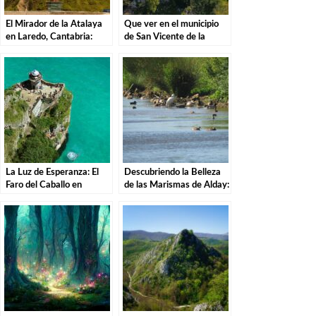
El Mirador de la Atalaya
Que ver en el municipio
en Laredo, Cantabria:
de San Vicente de la
Explorando los Tesoros de
Barquera en Cantabria
la Costa Cántabra
La Luz de Esperanza: El
Descubriendo la Belleza
Faro del Caballo en
de las Marismas de Alday:
Santoña.
Una Aventura por el
Parque Natural