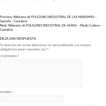
Santillana del Mar: El
en Suances.
destino perfecto para tu
escapada
NAVEGACIÓN
Previous:
Webcams de POLIGONO INDUSTRIAL DE LAS MARISMAS –
DE
Santoña – Cantabria
ENTRADAS
Next:
Webcams de POLIGONO INDUSTRIAL DE HERAS – Medio Cudeyo –
Cantabria
DEJA UNA RESPUESTA
Tu dirección de correo electrónico no será publicada.
Los campos
obligatorios están marcados con
*
COMENTARIO
*
NOMBRE
*