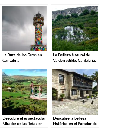
Descubre la magia de
Natural de las Sequías del
estas misteriosas
Nansa en Tudanca.
criaturas
La Ruta de los Faros en
La Belleza Natural de
Cantabria
Valderredible, Cantabria.
Descubre el espectacular
Descubre la belleza
Mirador de las Tetas en
histórica en el Parador de
Liérganes: Una vista
Santillana del Mar: El
imprescindible en
destino perfecto para tu