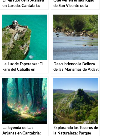
El Mirador de la Atalaya
Que ver en el municipio
en Laredo, Cantabria:
de San Vicente de la
Explorando los Tesoros de
Barquera en Cantabria
la Costa Cántabra
La Luz de Esperanza: El
Descubriendo la Belleza
Faro del Caballo en
de las Marismas de Alday:
Santoña.
Una Aventura por el
Parque Natural
La leyenda de Las
Explorando los Tesoros de
Anjanas en Cantabria:
la Naturaleza: Parque