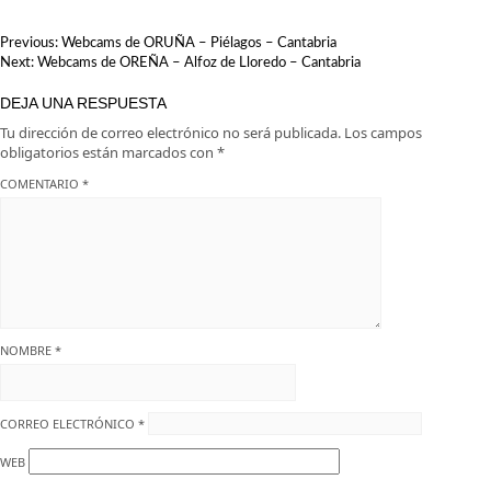
Cantabria
escapada
NAVEGACIÓN
Previous:
Webcams de ORUÑA – Piélagos – Cantabria
DE
Next:
Webcams de OREÑA – Alfoz de Lloredo – Cantabria
ENTRADAS
DEJA UNA RESPUESTA
Tu dirección de correo electrónico no será publicada.
Los campos
obligatorios están marcados con
*
COMENTARIO
*
NOMBRE
*
CORREO ELECTRÓNICO
*
WEB