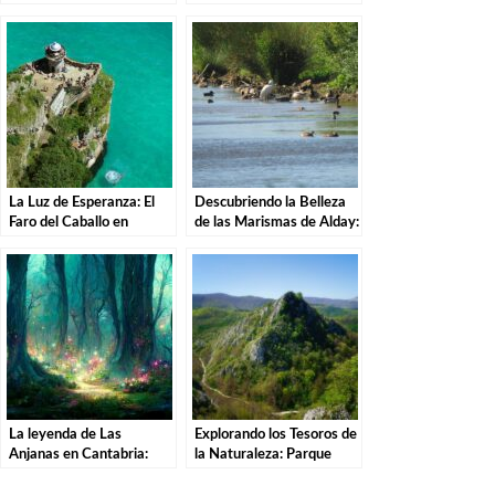
Cantabria.
Barquera en Cantabria
La Luz de Esperanza: El
Descubriendo la Belleza
Faro del Caballo en
de las Marismas de Alday:
Santoña.
Una Aventura por el
Parque Natural
La leyenda de Las
Explorando los Tesoros de
Anjanas en Cantabria:
la Naturaleza: Parque
Descubre la magia de
Natural de las Sequías del
estas misteriosas
Nansa en Tudanca.