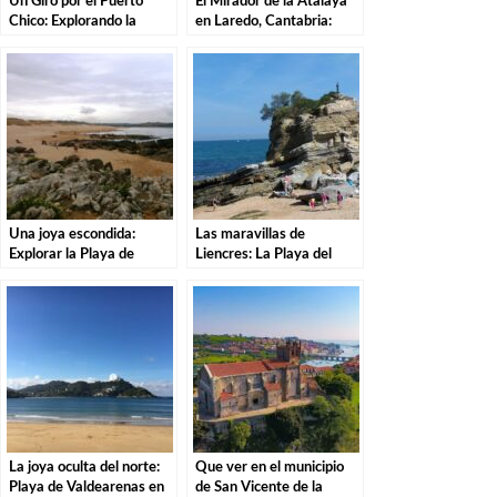
Un Giro por el Puerto
El Mirador de la Atalaya
Chico: Explorando la
en Laredo, Cantabria:
Costa de Santander.
Explorando los Tesoros de
la Costa Cántabra
Una joya escondida:
Las maravillas de
Explorar la Playa de
Liencres: La Playa del
Valdearenas en Liencres.
Camello.
La joya oculta del norte:
Que ver en el municipio
Playa de Valdearenas en
de San Vicente de la