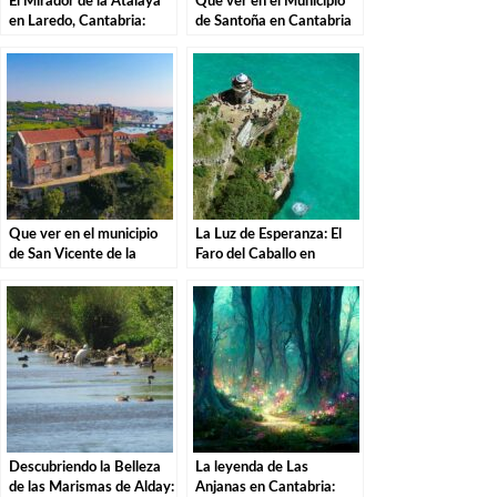
El Mirador de la Atalaya
Que ver en el Municipio
en Laredo, Cantabria:
de Santoña en Cantabria
Explorando los Tesoros de
la Costa Cántabra
Que ver en el municipio
La Luz de Esperanza: El
de San Vicente de la
Faro del Caballo en
Barquera en Cantabria
Santoña.
Descubriendo la Belleza
La leyenda de Las
de las Marismas de Alday:
Anjanas en Cantabria: