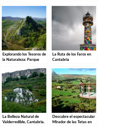
Una Aventura por el
Descubre la magia de
Parque Natural
estas misteriosas
criaturas
Explorando los Tesoros de
La Ruta de los Faros en
la Naturaleza: Parque
Cantabria
Natural de las Sequías del
Nansa en Tudanca.
La Belleza Natural de
Descubre el espectacular
Valderredible, Cantabria.
Mirador de las Tetas en
Liérganes: Una vista
imprescindible en