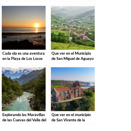
Liérganes: Una vista
Santillana del Mar: El
imprescindible en
destino perfecto para tu
Cantabria
escapada
Cada ola es una aventura
Que ver en el Municipio
en la Playa de Los Locos
de San Miguel de Aguayo
en Suances.
en Cantabria
Explorando las Maravillas
Que ver en el municipio
de las Cuevas del Valle del
de San Vicente de la
Río Asón en Ramales de la
Barquera en Cantabria
Victoria