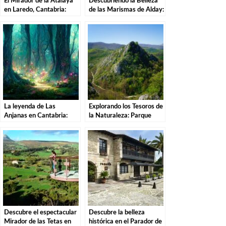
El Mirador de la Atalaya
Descubriendo la Belleza
en Laredo, Cantabria:
de las Marismas de Alday:
Explorando los Tesoros de
Una Aventura por el
la Costa Cántabra
Parque Natural
La leyenda de Las
Explorando los Tesoros de
Anjanas en Cantabria:
la Naturaleza: Parque
Descubre la magia de
Natural de las Sequías del
estas misteriosas
Nansa en Tudanca.
criaturas
Descubre el espectacular
Descubre la belleza
Mirador de las Tetas en
histórica en el Parador de