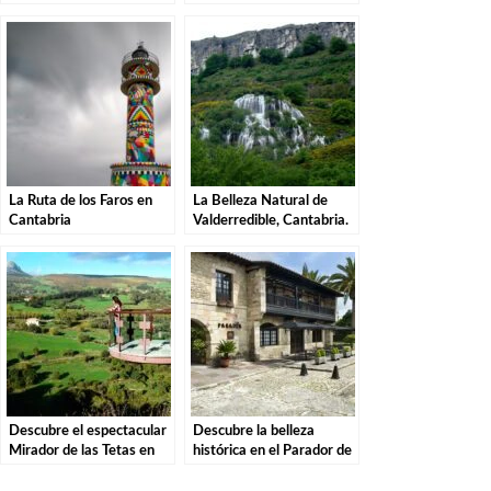
Descubre la magia de
Natural de las Sequías del
estas misteriosas
Nansa en Tudanca.
criaturas
La Ruta de los Faros en
La Belleza Natural de
Cantabria
Valderredible, Cantabria.
Descubre el espectacular
Descubre la belleza
Mirador de las Tetas en
histórica en el Parador de
Liérganes: Una vista
Santillana del Mar: El
imprescindible en
destino perfecto para tu