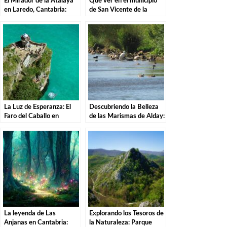
El Mirador de la Atalaya
Que ver en el municipio
en Laredo, Cantabria:
de San Vicente de la
Explorando los Tesoros de
Barquera en Cantabria
la Costa Cántabra
La Luz de Esperanza: El
Descubriendo la Belleza
Faro del Caballo en
de las Marismas de Alday:
Santoña.
Una Aventura por el
Parque Natural
La leyenda de Las
Explorando los Tesoros de
Anjanas en Cantabria:
la Naturaleza: Parque