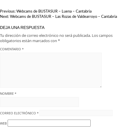
Cantabria
escapada
NAVEGACIÓN
Previous:
Webcams de BUSTASUR – Luena – Cantabria
DE
Next:
Webcams de BUSTASUR – Las Rozas de Valdearroyo – Cantabria
ENTRADAS
DEJA UNA RESPUESTA
Tu dirección de correo electrónico no será publicada.
Los campos
obligatorios están marcados con
*
COMENTARIO
*
NOMBRE
*
CORREO ELECTRÓNICO
*
WEB