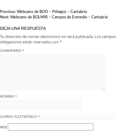
Cantabria
escapada
NAVEGACIÓN
Previous:
Webcams de BOO – Piélagos – Cantabria
DE
Next:
Webcams de BOLMIR – Campoo de Enmedio – Cantabria
ENTRADAS
DEJA UNA RESPUESTA
Tu dirección de correo electrónico no será publicada.
Los campos
obligatorios están marcados con
*
COMENTARIO
*
NOMBRE
*
CORREO ELECTRÓNICO
*
WEB