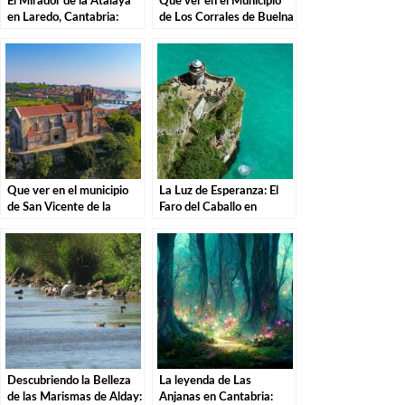
El Mirador de la Atalaya
Que ver en el Municipio
en Laredo, Cantabria:
de Los Corrales de Buelna
Explorando los Tesoros de
en Cantabria
la Costa Cántabra
Que ver en el municipio
La Luz de Esperanza: El
de San Vicente de la
Faro del Caballo en
Barquera en Cantabria
Santoña.
Descubriendo la Belleza
La leyenda de Las
de las Marismas de Alday:
Anjanas en Cantabria: