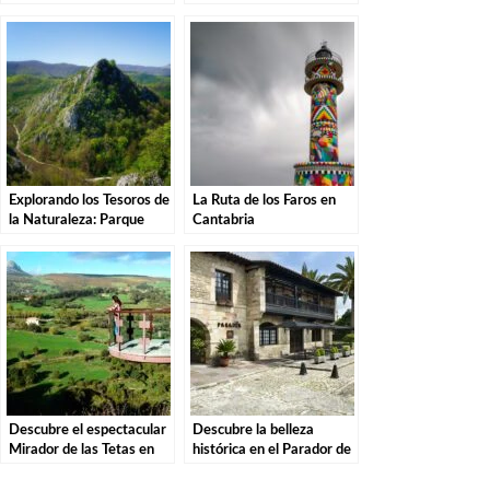
Una Aventura por el
Descubre la magia de
Parque Natural
estas misteriosas
criaturas
Explorando los Tesoros de
La Ruta de los Faros en
la Naturaleza: Parque
Cantabria
Natural de las Sequías del
Nansa en Tudanca.
Descubre el espectacular
Descubre la belleza
Mirador de las Tetas en
histórica en el Parador de
Liérganes: Una vista
Santillana del Mar: El
imprescindible en
destino perfecto para tu