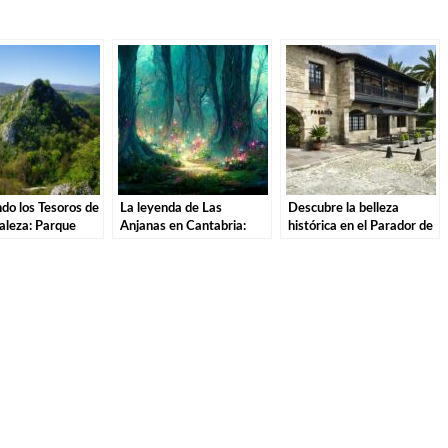
do los Tesoros de
La leyenda de Las
Descubre la belleza
aleza: Parque
Anjanas en Cantabria:
histórica en el Parador de
de las Sequías del
Descubre la magia de
Santillana del Mar: El
n Tudanca.
estas misteriosas
destino perfecto para tu
criaturas
escapada