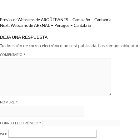
Liérganes: Una vista
Barquera en Cantabria
en Suances.
imprescindible en
Cantabria
NAVEGACIÓN
Previous:
Webcams de ARGÜÉBANES – Camaleño – Cantabria
DE
Next:
Webcams de ARENAL – Penagos – Cantabria
ENTRADAS
DEJA UNA RESPUESTA
Tu dirección de correo electrónico no será publicada.
Los campos obligator
COMENTARIO
*
NOMBRE
*
CORREO ELECTRÓNICO
*
WEB