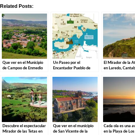
Related Posts:
Que ver en el Municipio
Un Paseo por el
El Mirador de la A
de Campoo de Enmedio
Encantador Pueblo de
en Laredo, Cantab
en Cantabria
Campoo de Yuso,
Explorando los Te
Cantabria.
la Costa Cántabra
Descubre el espectacular
Que ver en el municipio
Cada ola es una a
Mirador de las Tetas en
de San Vicente de la
en la Playa de Los