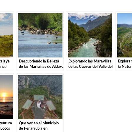
talaya
Descubriendo la Belleza
Explorando las Maravillas
Exploran
ria:
de las Marismas de Alday:
de las Cuevas del Valle del
la Natur
soros de
Una Aventura por el
Río Asón en Ramales de la
Natural 
Parque Natural
Victoria
Nansa e
ventura
Que ver en el Municipio
 Locos
de Peñarrubia en