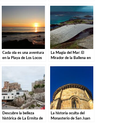
Cantabria
Barquera en Cantabria
Cada ola es una aventura
La Magia del Mar: El
en la Playa de Los Locos
Mirador de la Ballena en
en Suances.
Castro Urdiales.
Descubre la belleza
La historia oculta del
histórica de La Ermita de
Monasterio de San Juan
San Roque en Castro
de Mata en Renedo de
Urdiales
Piélagos