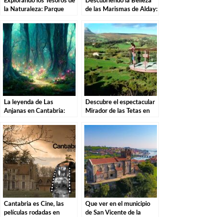
Explorando los Tesoros de
Descubriendo la Belleza
la Naturaleza: Parque
de las Marismas de Alday:
Natural de las Sequías del
Una Aventura por el
Nansa en Tudanca.
Parque Natural
La leyenda de Las
Descubre el espectacular
Anjanas en Cantabria:
Mirador de las Tetas en
Descubre la magia de
Liérganes: Una vista
estas misteriosas
imprescindible en
criaturas
Cantabria
Cantabria es Cine, las
Que ver en el municipio
películas rodadas en
de San Vicente de la