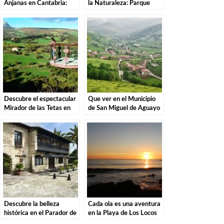
Anjanas en Cantabria:
la Naturaleza: Parque
Descubre la magia de
Natural de las Sequías del
estas misteriosas
Nansa en Tudanca.
criaturas
Descubre el espectacular
Que ver en el Municipio
Mirador de las Tetas en
de San Miguel de Aguayo
Liérganes: Una vista
en Cantabria
imprescindible en
Cantabria
Descubre la belleza
Cada ola es una aventura
histórica en el Parador de
en la Playa de Los Locos
Santillana del Mar: El
en Suances.