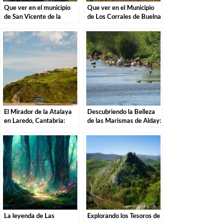
Que ver en el municipio
Que ver en el Municipio
de San Vicente de la
de Los Corrales de Buelna
Barquera en Cantabria
en Cantabria
El Mirador de la Atalaya
Descubriendo la Belleza
en Laredo, Cantabria:
de las Marismas de Alday:
Explorando los Tesoros de
Una Aventura por el
la Costa Cántabra
Parque Natural
La leyenda de Las
Explorando los Tesoros de