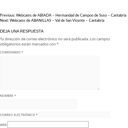
destino perfecto para tu
escapada
NAVEGACIÓN
Previous:
Webcams de ABIADA – Hermandad de Campoo de Suso – Cantabria
DE
Next:
Webcams de ABANILLAS – Val de San Vicente – Cantabria
ENTRADAS
DEJA UNA RESPUESTA
Tu dirección de correo electrónico no será publicada.
Los campos
obligatorios están marcados con
*
COMENTARIO
*
NOMBRE
*
CORREO ELECTRÓNICO
*
WEB