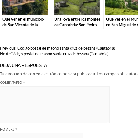
Que ver en el municipio
Una joya entre los montes
Que ver en el Mun
de San Vicente de la
de Cantabria: San Pedro
de San Miguel de
Barquera en Cantabria
del Romeral
en Cantabria
NAVEGACIÓN
Previous:
Código postal de maono santa cruz de bezana (Cantabria)
DE
Next:
Código postal de maono santa cruz de bezana (Cantabria)
ENTRADAS
DEJA UNA RESPUESTA
Tu dirección de correo electrónico no será publicada.
Los campos obligator
COMENTARIO
*
NOMBRE
*