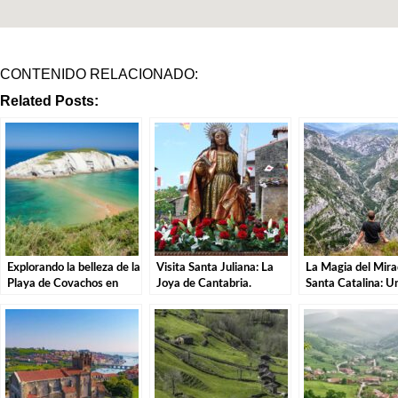
CONTENIDO RELACIONADO:
Related Posts:
Explorando la belleza de la
Visita Santa Juliana: La
La Magia del Mira
Playa de Covachos en
Joya de Cantabria.
Santa Catalina: U
Santa Cruz de Bezana.
Experiencia Inolvi