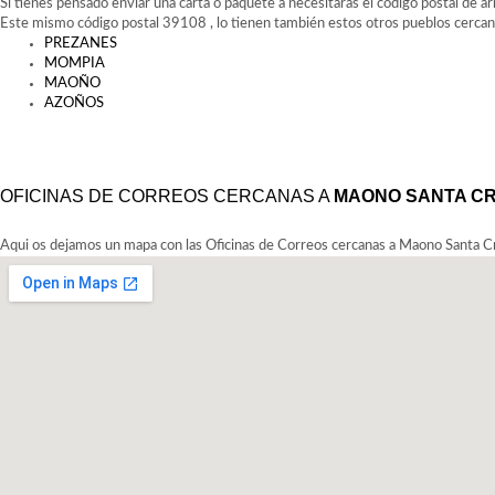
Si tienes pensado enviar una carta o paquete a necesitaras el codigo postal de ar
Este mismo código postal 39108 , lo tienen también estos otros pueblos cerca
PREZANES
MOMPIA
MAOÑO
AZOÑOS
OFICINAS DE CORREOS CERCANAS A
MAONO SANTA CR
Aqui os dejamos un mapa con las Oficinas de Correos cercanas a Maono Santa Cr