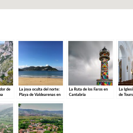
dor de
La joya oculta del norte:
La Ruta de los Faros en
La Igles
na
Playa de Valdearenas en
Cantabria
de Tours
dable.
Cantabria.
Históric