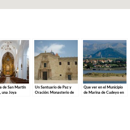
ia de San Martín
Un Santuario de Paz y
Que ver en el Municipio
, una Joya
Oración: Monasterio de
de Marina de Cudeyo en
a en Liérganes.
Santa María la Real de
Cantabria
Piasca.