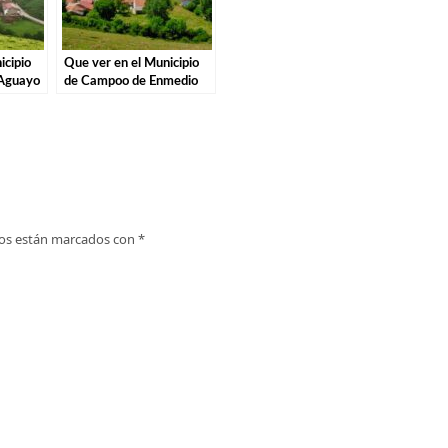
icipio
Que ver en el Municipio
 Aguayo
de Campoo de Enmedio
en Cantabria
ios están marcados con
*