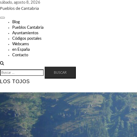
Skip
sábado, agosto 8, 2026
Pueblos de Cantabria
to
content
Blog
Pueblos Cantabria
Ayuntamientos
Códigos postales
Webcams
en España
Contacto
BUSCAR:
LOS TOJOS