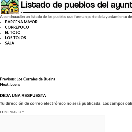
A continuación un listado de los pueblos que forman parte del ayuntamiento de
BARCENA MAYOR
CORREPOCO
EL TOJO
LOS TOJOS
SAJA
NAVEGACIÓN
Previous:
Los Corrales de Buelna
DE
Next:
Luena
ENTRADAS
DEJA UNA RESPUESTA
Tu dirección de correo electrónico no será publicada.
Los campos obl
COMENTARIO
*