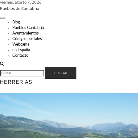
Skip
viernes, agosto 7, 2026
Pueblos de Cantabria
to
content
Blog
Pueblos Cantabria
Ayuntamientos
Códigos postales
Webcams
en España
Contacto
BUSCAR:
HERRERIAS