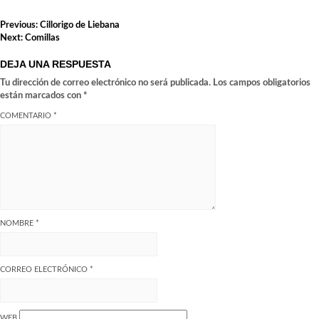
NAVEGACIÓN
Previous:
Cillorigo de Liebana
DE
Next:
Comillas
ENTRADAS
DEJA UNA RESPUESTA
Tu dirección de correo electrónico no será publicada.
Los campos obligatorios
están marcados con
*
COMENTARIO
*
NOMBRE
*
CORREO ELECTRÓNICO
*
WEB