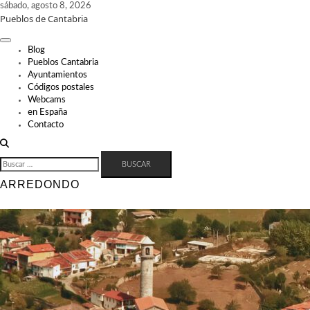
Skip
sábado, agosto 8, 2026
Pueblos de Cantabria
to
content
Blog
Pueblos Cantabria
Ayuntamientos
Códigos postales
Webcams
en España
Contacto
BUSCAR:
ARREDONDO