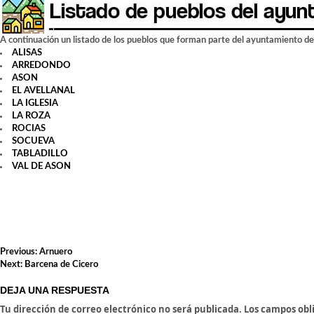
A continuación un listado de los pueblos que forman parte del ayuntamiento d
ALISAS
ARREDONDO
ASON
EL AVELLANAL
LA IGLESIA
LA ROZA
ROCIAS
SOCUEVA
TABLADILLO
VAL DE ASON
NAVEGACIÓN
Previous:
Arnuero
DE
Next:
Barcena de Cicero
ENTRADAS
DEJA UNA RESPUESTA
Tu dirección de correo electrónico no será publicada.
Los campos obl