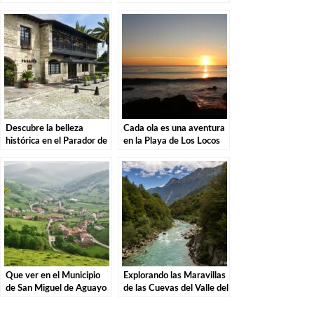
Descubre la magia de
Liérganes: Una vista
estas misteriosas
imprescindible en
criaturas
Cantabria
Descubre la belleza
Cada ola es una aventura
histórica en el Parador de
en la Playa de Los Locos
Santillana del Mar: El
en Suances.
destino perfecto para tu
escapada
Que ver en el Municipio
Explorando las Maravillas
de San Miguel de Aguayo
de las Cuevas del Valle del
en Cantabria
Río Asón en Ramales de la
Victoria