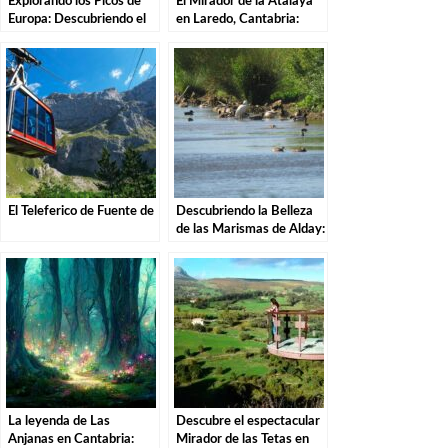
Explorando los Picos de
El Mirador de la Atalaya
Europa: Descubriendo el
en Laredo, Cantabria:
Encanto de Fuente Dé
Explorando los Tesoros de
la Costa Cántabra
El Teleferico de Fuente de
Descubriendo la Belleza
de las Marismas de Alday:
Una Aventura por el
Parque Natural
La leyenda de Las
Descubre el espectacular
Anjanas en Cantabria:
Mirador de las Tetas en