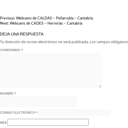
Explora la Historia
Liérganes: Una vista
Marítimo del Cant
Antigua de España
imprescindible en
en el Museo Marí
Cantabria
Santander.
NAVEGACIÓN
Previous:
Webcams de CALDAS – Peñarrubia – Cantabria
DE
Next:
Webcams de CADES – Herrerías – Cantabria
ENTRADAS
DEJA UNA RESPUESTA
Tu dirección de correo electrónico no será publicada.
Los campos obligator
COMENTARIO
*
NOMBRE
*
CORREO ELECTRÓNICO
*
WEB