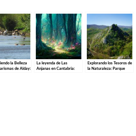
endo la Belleza
La leyenda de Las
Explorando los Tesoros de
arismas de Alday:
Anjanas en Cantabria:
la Naturaleza: Parque
ntura por el
Descubre la magia de
Natural de las Sequías del
Natural
estas misteriosas
Nansa en Tudanca.
criaturas