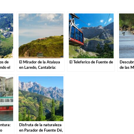
cos de
El Mirador de la Atalaya
El Teleferico de Fuente de
Descubri
ndo el
en Laredo, Cantabria:
de las M
e Dé
Explorando los Tesoros de
Una Ave
la Costa Cántabra
Parque 
ntura:
Disfruta de la naturaleza
do
en Parador de Fuente Dé,