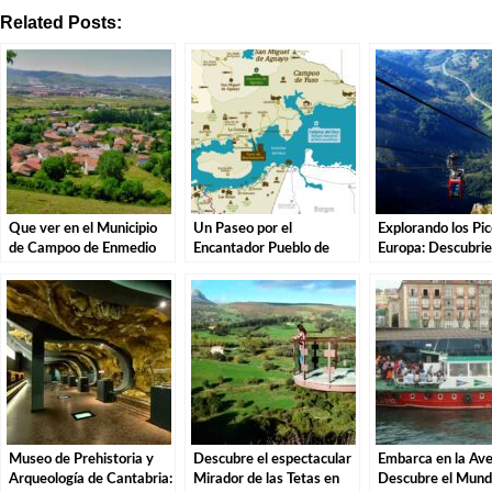
Related Posts:
Que ver en el Municipio
Un Paseo por el
Explorando los Pi
de Campoo de Enmedio
Encantador Pueblo de
Europa: Descubrie
en Cantabria
Campoo de Yuso,
Encanto de Fuent
Cantabria.
Museo de Prehistoria y
Descubre el espectacular
Embarca en la Ave
Arqueología de Cantabria:
Mirador de las Tetas en
Descubre el Mun