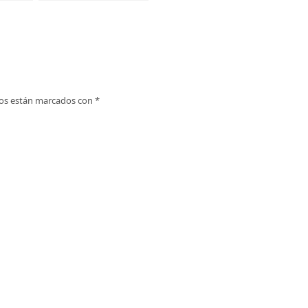
ábrico
Cantabria – Reserva ya tu
timo de
estancia.
ios están marcados con
*